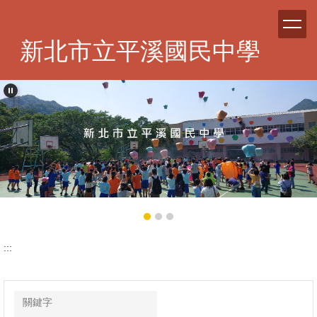
跳
到
主
新北市立平溪國民中學
要
內
容
區
:::