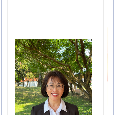
臺灣母語日專區
盛碧奇
課程備查專區 (新北市教育局114年4月14日新北教中字第
1140673858號備查)