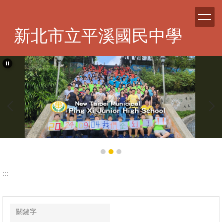
跳
到
主
新北市立平溪國民中學
要
內
容
區
:::