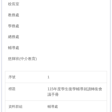
校長室
教務處
總務處
學務處
總務處
輔導處
輔導處
表件下載
慈輝班(中介教育)
1
校務行政系統
115年度學生復學輔導就讀轉銜會
議手冊
新北市公務雲
輔導處