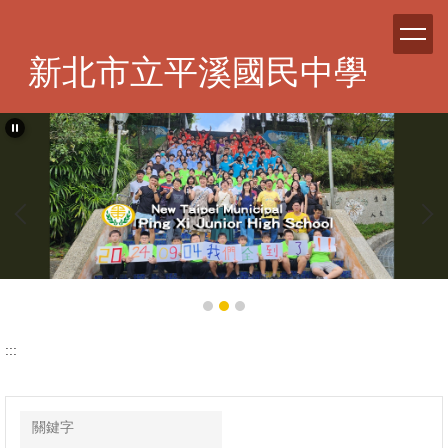
跳
到
主
新北市立平溪國民中學
要
內
容
區
:::