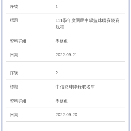
1
111學年度國民中學籃球聯賽競賽
總務處
規程
學務處
輔導處
2022-09-21
表件下載
2
中信籃球隊錄取名單
校務行政系統
學務處
新北市公務雲
2022-09-20