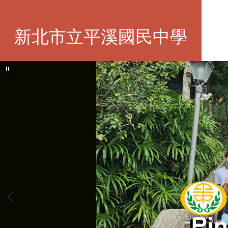
跳
到
主
新北市立平溪國民中學
要
內
容
區