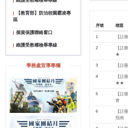
個資保護聯絡窗口
維護受教權檢舉專線
序號
標題
【教育部】防治校園霸凌專
區
1
【註冊
2
【註冊
個資保護聯絡窗口
★
維護受教權檢舉專線
學務處宣導專欄
3
【註
【教育部】防治校園霸凌專
4
【註冊
區
★★
5
【註冊
個資保護聯絡窗口
會
維護受教權檢舉專線
6
【註冊
指南
【教育部】防治校園霸凌專
區