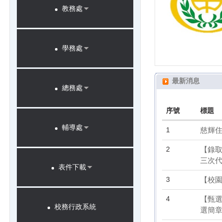
教務處
學務處
最新消息
總務處
序號
標題
輔導處
1
慈輝住
2
【錄取
三次代
表件下載
3
【校園
4
【甄選
校務行政系統
選簡