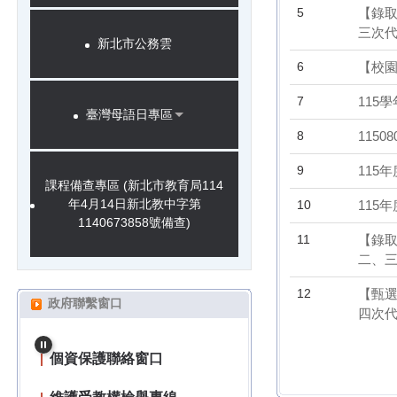
5
【錄取
三次代
新北市公務雲
6
【校
7
115
臺灣母語日專區
8
115
9
115
課程備查專區 (新北市教育局114
年4月14日新北教中字第
10
115
1140673858號備查)
11
【錄取
二、三
12
【甄選
政府聯繫窗口
四次
【教育部】防治校園霸凌專
區