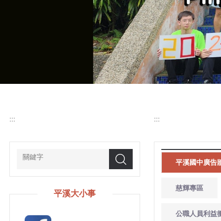
:::
:::
搜尋
平溪國中廣告
慈輝專區
平溪大小事
公職人員利益