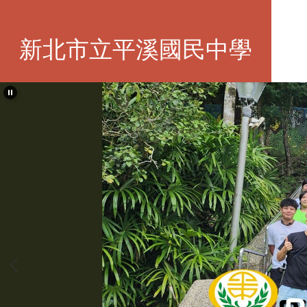
跳
到
主
新北市立平溪國民中學
要
內
容
區