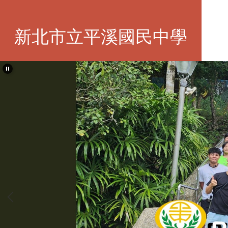
跳
到
主
新北市立平溪國民中學
要
內
容
區