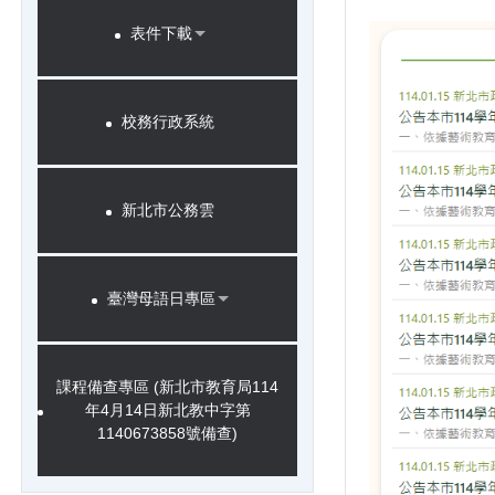
表件下載
校務行政系統
新北市公務雲
臺灣母語日專區
課程備查專區 (新北市教育局114
年4月14日新北教中字第
1140673858號備查)