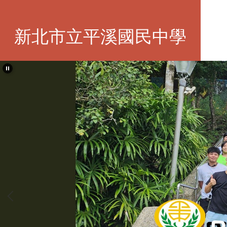
跳
到
主
新北市立平溪國民中學
要
內
容
區