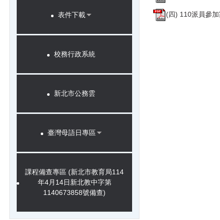
(四) 110派員參
表件下載
校務行政系統
新北市公務雲
臺灣母語日專區
課程備查專區 (新北市教育局114
年4月14日新北教中字第
1140673858號備查)